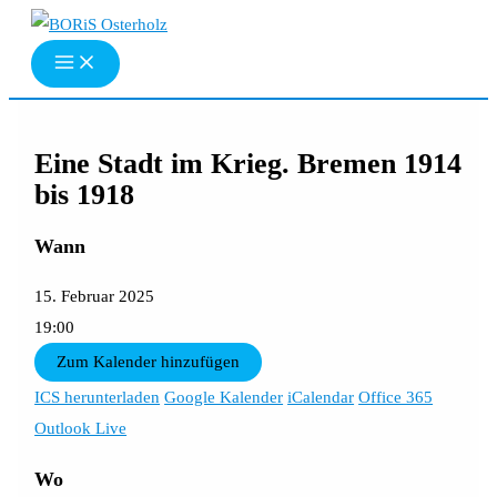
Zum
Inhalt
springen
Eine Stadt im Krieg. Bremen 1914
bis 1918
Wann
15. Februar 2025
19:00
Zum Kalender hinzufügen
ICS herunterladen
Google Kalender
iCalendar
Office 365
Outlook Live
Wo