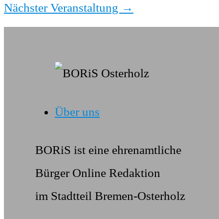
Nächster Veranstaltung
→
Über uns
BORiS ist eine ehrenamtliche
Bürger Online Redaktion
im Stadtteil Bremen-Osterholz