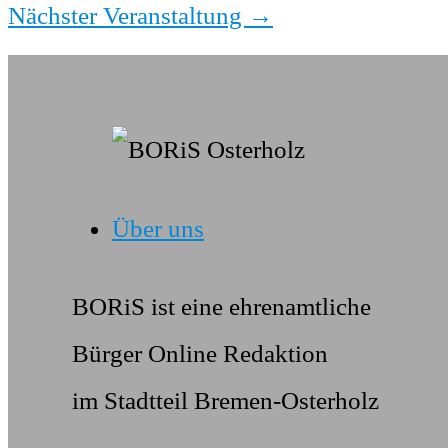
Nächster Veranstaltung
→
Über uns
BORiS ist eine ehrenamtliche
Bürger Online Redaktion
im Stadtteil Bremen-Osterholz