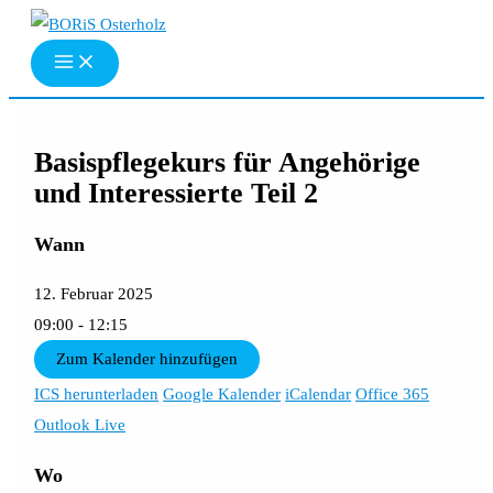
Zum
Inhalt
springen
Basispflegekurs für Angehörige
und Interessierte Teil 2
Wann
12. Februar 2025
09:00 - 12:15
Zum Kalender hinzufügen
ICS herunterladen
Google Kalender
iCalendar
Office 365
Outlook Live
Wo