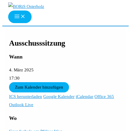
Zum
Inhalt
springen
Ausschusssitzung
Wann
4. März 2025
17:30
Zum Kalender hinzufügen
ICS herunterladen
Google Kalender
iCalendar
Office 365
Outlook Live
Wo