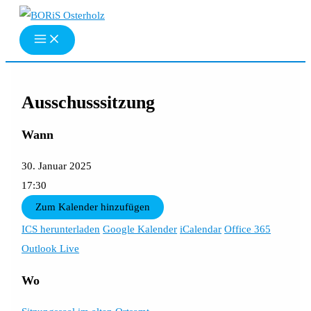
Zum
Inhalt
springen
Ausschusssitzung
Wann
30. Januar 2025
17:30
Zum Kalender hinzufügen
ICS herunterladen
Google Kalender
iCalendar
Office 365
Outlook Live
Wo