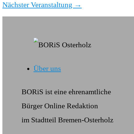
Nächster Veranstaltung
→
Über uns
BORiS ist eine ehrenamtliche
Bürger Online Redaktion
im Stadtteil Bremen-Osterholz