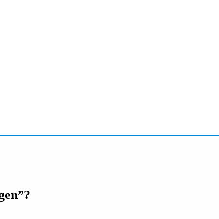
gen”?