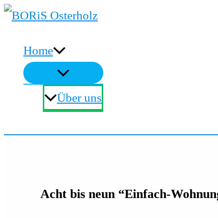
Zum
Inhalt
Home
springen
Über uns
Suchen
Acht bis neun “Einfach-Wohnun