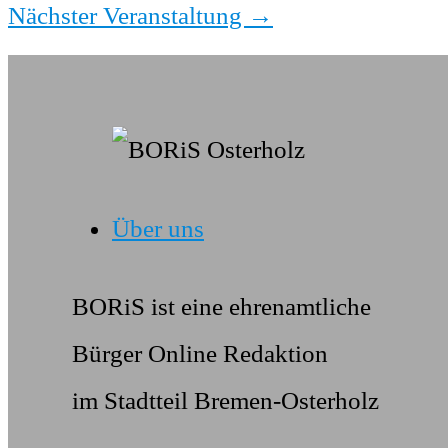
Nächster Veranstaltung
→
Über uns
BORiS ist eine ehrenamtliche
Bürger Online Redaktion
im Stadtteil Bremen-Osterholz