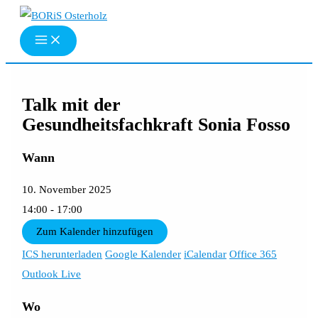
Zum
Inhalt
springen
Talk mit der
Gesundheitsfachkraft Sonia Fosso
Wann
10. November 2025
14:00 - 17:00
Zum Kalender hinzufügen
ICS herunterladen
Google Kalender
iCalendar
Office 365
Outlook Live
Wo