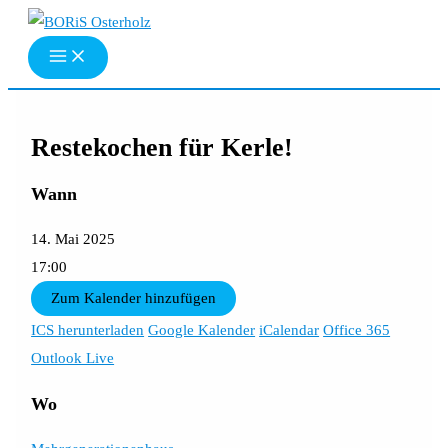
Zum
Inhalt
springen
Restekochen für Kerle!
Wann
14. Mai 2025
17:00
Zum Kalender hinzufügen
ICS herunterladen
Google Kalender
iCalendar
Office 365
Outlook Live
Wo