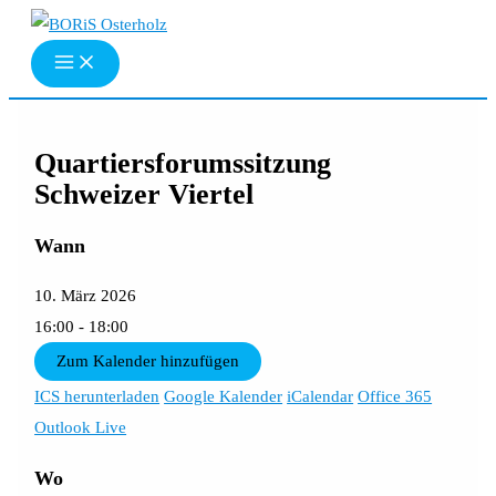
Zum
Inhalt
springen
Quartiersforumssitzung
Schweizer Viertel
Wann
10. März 2026
16:00 - 18:00
Zum Kalender hinzufügen
ICS herunterladen
Google Kalender
iCalendar
Office 365
Outlook Live
Wo