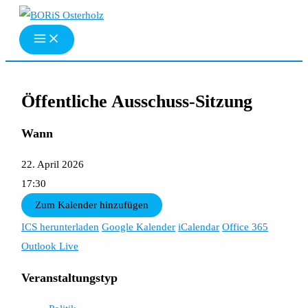
Zum
Inhalt
springen
Öffentliche Ausschuss-Sitzung
Wann
22. April 2026
17:30
Zum Kalender hinzufügen
ICS herunterladen
Google Kalender
iCalendar
Office 365
Outlook Live
Veranstaltungstyp