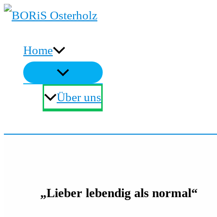
Zum
Inhalt
Home
springen
Über uns
Suchen
„Lieber lebendig als normal“