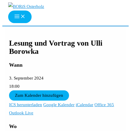
Zum
Inhalt
springen
Lesung und Vortrag von Ulli
Borowka
Wann
3. September 2024
18:00
Zum Kalender hinzufügen
ICS herunterladen
Google Kalender
iCalendar
Office 365
Outlook Live
Wo