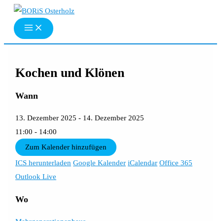
Zum
Inhalt
springen
Kochen und Klönen
Wann
13. Dezember 2025 - 14. Dezember 2025
11:00 - 14:00
Zum Kalender hinzufügen
ICS herunterladen
Google Kalender
iCalendar
Office 365
Outlook Live
Wo