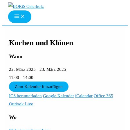
Zum
Inhalt
springen
Kochen und Klönen
Wann
22. März 2025 - 23. März 2025
11:00 - 14:00
Zum Kalender hinzufügen
ICS herunterladen
Google Kalender
iCalendar
Office 365
Outlook Live
Wo