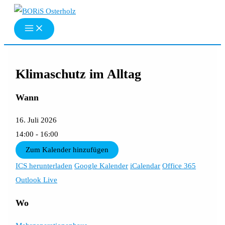
Zum
Inhalt
springen
Klimaschutz im Alltag
Wann
16. Juli 2026
14:00 - 16:00
Zum Kalender hinzufügen
ICS herunterladen
Google Kalender
iCalendar
Office 365
Outlook Live
Wo