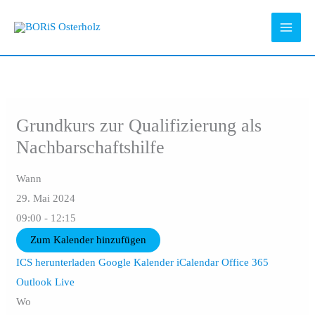
Zum
Inhalt
springen
Grundkurs zur Qualifizierung als
Nachbarschaftshilfe
Wann
29. Mai 2024
09:00 - 12:15
Zum Kalender hinzufügen
ICS herunterladen
Google Kalender
iCalendar
Office 365
Outlook Live
Wo