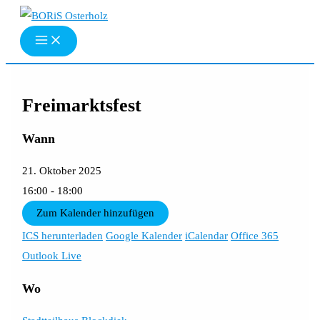
Zum
Inhalt
springen
Freimarktsfest
Wann
21. Oktober 2025
16:00 - 18:00
Zum Kalender hinzufügen
ICS herunterladen
Google Kalender
iCalendar
Office 365
Outlook Live
Wo