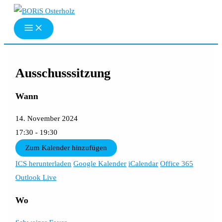
Zum
Inhalt
springen
Ausschusssitzung
Wann
14. November 2024
17:30 - 19:30
Zum Kalender hinzufügen
ICS herunterladen
Google Kalender
iCalendar
Office 365
Outlook Live
Wo