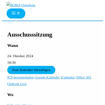
Zum
Inhalt
springen
Ausschusssitzung
Wann
24. Oktober 2024
18:30
Zum Kalender hinzufügen
ICS herunterladen
Google Kalender
iCalendar
Office 365
Outlook Live
Wo