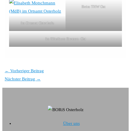
Beim THW Ost
Im Ortsamt Osterholz
Im Klinikum Bremen -Ost
←
Vorheriger Beitrag
Nächster Beitrag
→
Über uns