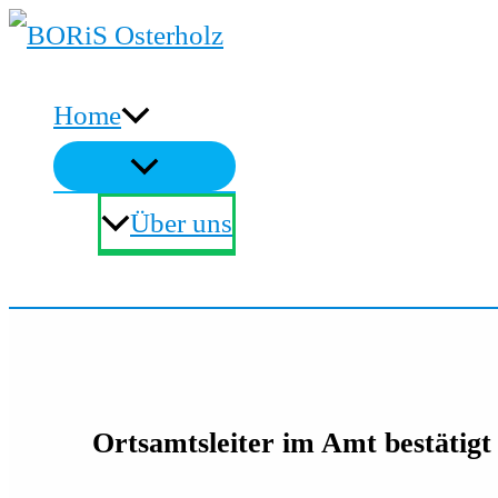
Zum
Inhalt
Home
springen
Über uns
Suchen
Ortsamtsleiter im Amt bestätigt