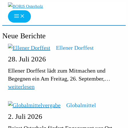
Zum
Inhalt
springen
Neue Berichte
Ellener Dorffest
28. Juli 2026
Ellener Dorffest lädt zum Mitmachen und
Ellene
Begegnen ein Am Freitag, 26. September,…
Dorffe
weiterlesen
Globalmittel
2. Juli 2026
Beirat Osterholz fördert Engagement vor Ort –