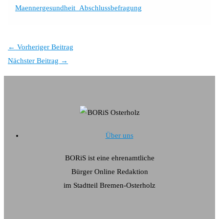
Maennergesundheit_Abschlussbefragung
←
Vorheriger Beitrag
Nächster Beitrag
→
Über uns
BORiS ist eine ehrenamtliche
Bürger Online Redaktion
im Stadtteil Bremen-Osterholz