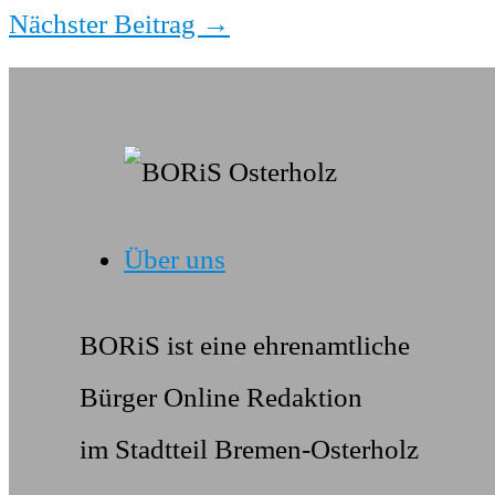
Nächster Beitrag
→
Über uns
BORiS ist eine ehrenamtliche
Bürger Online Redaktion
im Stadtteil Bremen-Osterholz