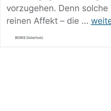
vorzugehen. Denn solche 
Das
reinen Affekt – die …
weit
erste
StoP©-
Projekt
BORiS Osterholz
in
Bremen
–
Pilotstandor
in
Osterholz-
Tenever