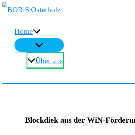
Zum
Inhalt
Home
springen
Über uns
Suchen
Blockdiek aus der WiN-Förderun