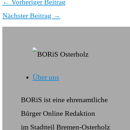
←
Vorheriger Beitrag
Nächster Beitrag
→
Über uns
BORiS ist eine ehrenamtliche
Bürger Online Redaktion
im Stadtteil Bremen-Osterholz